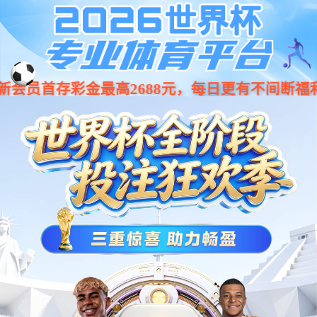
今年会·(jinnianhui)金字招牌诚
001266
股票
代码
信至上-Gold Annual Meeting
车身类
BCM控制器