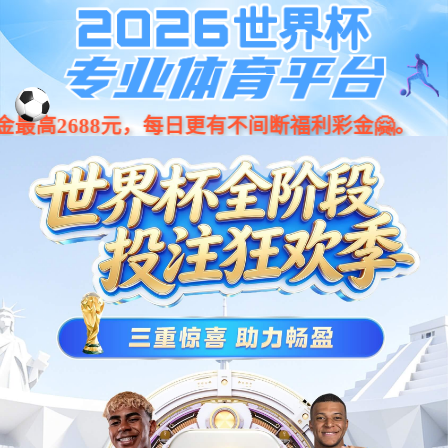
今年会·(jinnianhui)金字招牌诚
001266
股票
代码
信至上-Gold Annual Meeting
电驱
4kW电机驱动器