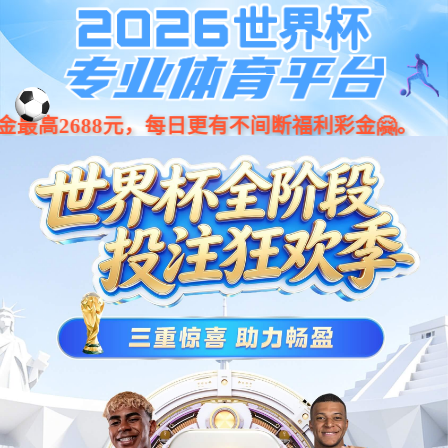
今年会·(jinnianhui)金字招牌诚
001266
股票
代码
信至上-Gold Annual Meeting
辅助设备
二合一（OBC+DCDC）车载充电机